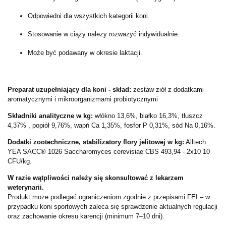
Odpowiedni dla wszystkich kategorii koni.
Stosowanie w ciąży należy rozważyć indywidualnie.
Może być podawany w okresie laktacji.
Preparat uzupełniający dla koni - skład:
zestaw ziół z dodatkami
aromatycznymi i mikroorganizmami probiotycznymi
Składniki analityczne w kg:
włókno 13,6%, białko 16,3%, tłuszcz
4,37% , popiół 9,76%, wapń Ca 1,35%, fosfor P 0,31%, sód Na 0,16%.
Dodatki zootechniczne, stabilizatory flory jelitowej w kg:
Alltech
YEA SACC® 1026 Saccharomyces cerevisiae CBS 493,94 - 2x10 10
CFU/kg.
W razie wątpliwości należy się skonsultować z lekarzem
weterynarii.
Produkt może podlegać ograniczeniom zgodnie z przepisami FEI – w
przypadku koni sportowych zaleca się sprawdzenie aktualnych regulacji
oraz zachowanie okresu karencji (minimum 7–10 dni).