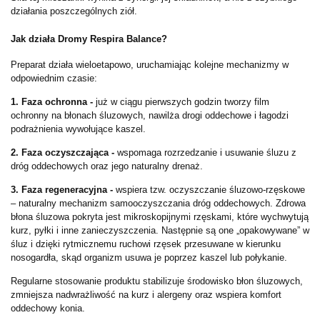
działania poszczególnych ziół.
Jak działa Dromy Respira Balance?
Preparat działa wieloetapowo, uruchamiając kolejne mechanizmy w
odpowiednim czasie:
1. Faza ochronna -
już
w ciągu pierwszych godzin tworzy
film
ochronny na błonach śluzowych, nawilża drogi oddechowe i łagodzi
podrażnienia wywołujące kaszel.
2. Faza oczyszczająca -
wspomaga rozrzedzanie i usuwanie śluzu z
dróg oddechowych oraz jego naturalny drenaż.
3. Faza regeneracyjna -
wspiera tzw. oczyszczanie śluzowo-rzęskowe
– naturalny mechanizm samooczyszczania dróg oddechowych. Zdrowa
błona śluzowa pokryta jest mikroskopijnymi rzęskami, które wychwytują
kurz, pyłki i inne zanieczyszczenia. Następnie są one „opakowywane” w
śluz i dzięki rytmicznemu ruchowi rzęsek przesuwane w kierunku
nosogardła, skąd organizm usuwa je poprzez kaszel lub połykanie.
Regularne stosowanie produktu stabilizuje środowisko błon śluzowych,
zmniejsza nadwrażliwość na kurz i alergeny oraz wspiera komfort
oddechowy konia.