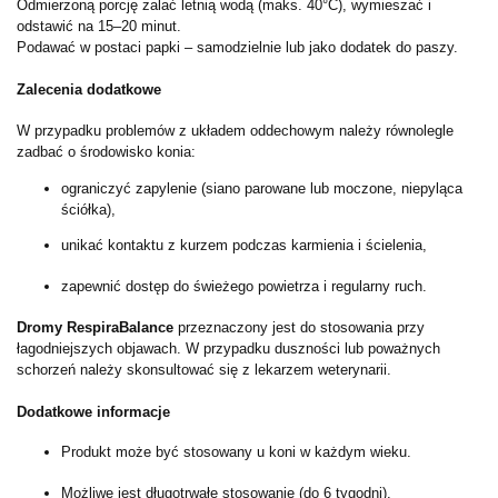
Odmierzoną porcję zalać letnią wodą (maks. 40°C), wymieszać i
odstawić na 15–20 minut.
Podawać w postaci papki – samodzielnie lub jako dodatek do paszy.
Zalecenia dodatkowe
W przypadku problemów z układem oddechowym należy równolegle
zadbać o środowisko konia:
ograniczyć zapylenie (siano parowane lub moczone, niepyląca
ściółka),
unikać kontaktu z kurzem podczas karmienia i ścielenia,
zapewnić dostęp do świeżego powietrza i regularny ruch.
Dromy RespiraBalance
przeznaczony jest do stosowania przy
łagodniejszych objawach. W przypadku duszności lub poważnych
schorzeń należy skonsultować się z lekarzem weterynarii.
Dodatkowe informacje
Produkt może być stosowany u koni w każdym wieku.
Możliwe jest długotrwałe stosowanie (do 6 tygodni).