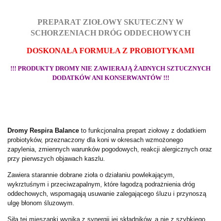
PREPARAT ZIOŁOWY SKUTECZNY W
SCHORZENIACH DRÓG ODDECHOWYCH
DOSKONAŁA FORMUŁA Z PROBIOTYKAMI
!!! PRODUKTY DROMY NIE ZAWIERAJĄ ŻADNYCH SZTUCZNYCH
DODATKÓW ANI KONSERWANTÓW !!!
Dromy Respira Balance
to funkcjonalna prepart ziołowy z dodatkiem
probiotyków, przeznaczony dla koni w okresach wzmożonego
zapylenia, zmiennych warunków pogodowych, reakcji alergicznych oraz
przy pierwszych objawach kaszlu.
Zawiera starannie dobrane zioła o działaniu powlekającym,
wykrztuśnym i przeciwzapalnym, które łagodzą podrażnienia dróg
oddechowych, wspomagają usuwanie zalegającego śluzu i przynoszą
ulgę błonom śluzowym.
Siła tej mieszanki wynika z synergii jej składników, a nie z szybkiego