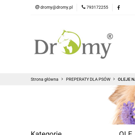
dromy@dromy.pl
793172255
Produkty
Strona główna
PREPERATY DLA PSÓW
OLEJE 
Kategorie
OLE