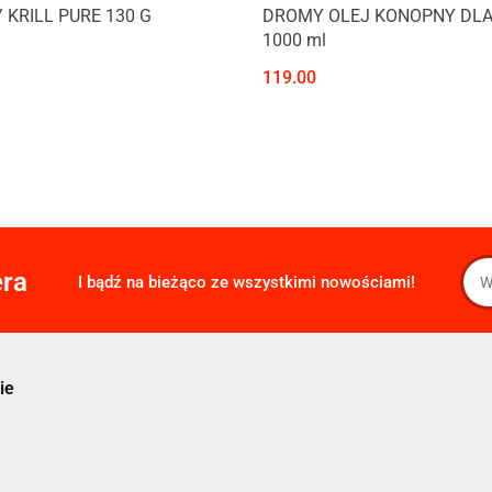
Produkt niedostępny
KRILL PURE 130 G
DROMY OLEJ KONOPNY DLA
1000 ml
119.00
era
I bądź na bieżąco ze wszystkimi nowościami!
ie