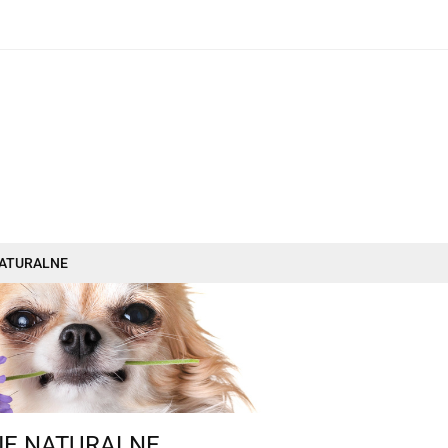
O nas
Dostawa i płatność
Nowości
Promocje
Produkty
O nas
Dostawa i płatność
Nowości
NATURALNE
JE NATURALNE