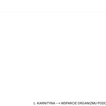
O nas
Dostawa i płatność
Nowości
Promocje
Produkty
O nas
Dostawa i płatność
Nowości
L- KARNITYNA ---> WSPARCIE ORGANIZMU PO