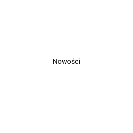
Nowości
DROMY
DROMY
DROMY
FLEXI BIOME
AMINO PURE
AMINO 