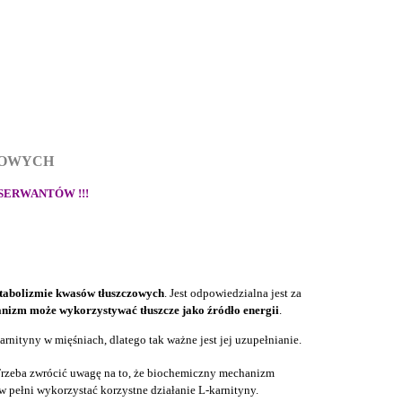
TOWYCH
SERWANTÓW !!!
tabolizmie kwasów tłuszczowych
. Jest odpowiedzialna jest za
nizm może wykorzystywać tłuszcze jako źródło energii
.
nityny w mięśniach, dlatego tak ważne jest jej uzupełnianie.
Trzeba zwrócić uwagę na to, że biochemiczny mechanizm
pełni wykorzystać korzystne działanie L-karnityny.