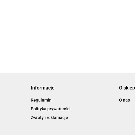
RESPIRA
1000 ML
DROMY
139.00
BALANCE 1500
135.00
GASTROHEAL
g
KONCENTRAT
999.00
9000g
Informacje
O sklep
Regulamin
O nas
Polityka prywatności
Zwroty i reklamacje