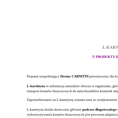
L-KAR
!!! PRODUKTY
Preparat uzupełniający
Dromy CARNITIN
przeznaczony dla k
L-karnityna
to substancja naturalnie obecna w organizmie, gł
transport kwasów tłuszczowych do mitochondriów komórek mię
Zapotrzebowanie na L-karnitynę wzrasta wraz ze zwiększeniem a
L-karnityna działa skutecznie głównie
podczas długotrwałego
wykorzystywania kwasów tłuszczowych jest procesem adaptacyj