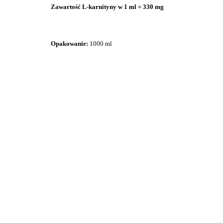
Zawartość L-karnityny w 1 ml = 330 mg
Opakowanie:
1000
ml
DROMY
DROMY
GASTRO ZEN