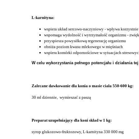
L-karnityna:
wspiera układ sercowo-naczyniowy - wpływa korzystnie n
wspomaga wydolność i wytrzymałość organizmu - zwięks
przyspiesza powysiłkową regenerację organizmu
obniża poziom kwasu mlekowego w mięśniach
wspiera komórki odpornościowe w sytuacjach stresowyc
W celu wykorzystania pełnego potencjału i działania tej
Zalecane dawkowanie dla konia o masie ciała 550-600 kg:
30 ml dziennie, wymieszać z paszą
Preparat uzupełniający dla koni skład w 1 kg:
syrop glukozowo-fruktozowy, L-karnityna 330 000 mg