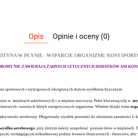
Opis
Opinie i oceny (0)
NITYNA W PŁYNIE - WSPARCIE ORGANIZMU KONI SPOR
 DROMY NIE ZAWIERAJĄ ŻADNYCH SZTUCZNYCH DODATKÓW ANI KON
oni sportowych i wyścigowych obciążonych dużym wysiłkiem fizycznym.
ównie w mięśniach szkieletowych i w mięśniu sercowym. Pełni kluczową rolę w
me
śniowych- swoistych fabryk energetycznych organizmu. Właśnie dzięki temu
orga
ktywności aerobowej. Długotrwały wysiłek prowadzi do obniżenia zawartości L-kar
 wysiłku aerobowego
, przy którym należy uzupełniać poziom tlenu w mięśniach. 
nym, wymagającym kilkudniowej podaży kwasów tłuszczowych - tłuszczów, aby w 