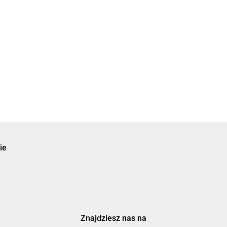
1500g
3000 G
1000 G
299.00
379.00
139.00
DROMY CARBON
BALANCE 2000g + 20%
GRATIS!
99.00
ie
Znajdziesz nas na