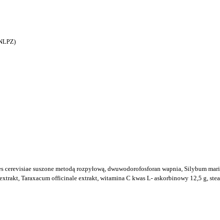
(NLPZ)
es cerevisiae suszone metodą rozpyłową, dwuwodorofosforan wapnia, Silybum mari
extrakt, Taraxacum officinale extrakt, witamina C
kwas L- askorbinowy 12,5 g,
ste