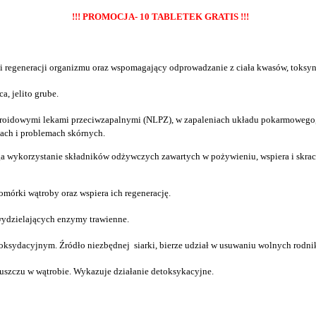
!!! PROMOCJA- 10 TABLETEK GRATIS !!!
i regeneracji organizmu oraz wspomagający odprowadzanie z ciała kwasów, toksyn 
, jelito grube.
esteroidowymi lekami przeciwzapalnymi (NLPZ), w zapaleniach układu pokarmowego
ach i problemach skórnych.
wykorzystanie składników odżywczych zawartych w pożywieniu, wspiera i skraca 
omórki wątroby oraz wspiera ich regenerację.
ydzielających enzymy trawienne.
ksydacyjnym. Źródło niezbędnej siarki, bierze udział w usuwaniu wolnych rodnik
łuszczu w wątrobie. Wykazuje działanie detoksykacyjne.