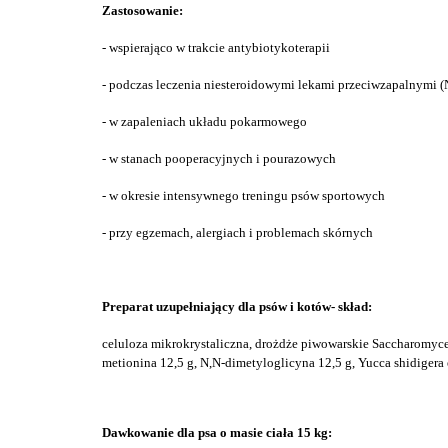
Zastosowanie:
- wspierająco w trakcie antybiotykoterapii
- podczas leczenia niesteroidowymi lekami przeciwzapalnymi 
- w zapaleniach układu pokarmowego
- w stanach pooperacyjnych i pourazowych
- w okresie intensywnego treningu psów sportowych
- przy egzemach, alergiach i problemach skórnych
Preparat uzupełniający dla psów i kotów- skład:
celuloza mikrokrystaliczna, drożdże piwowarskie Saccharomyc
metionina 12,5 g, N,N-dimetyloglicyna 12,5 g,
Yucca shidigera 
Dawkowanie dla psa o masie ciała 15 kg: