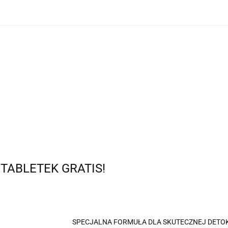
O nas
Dostawa i płatność
Nowości
Promocje
Produkty
O nas
Dostawa i płatność
Nowości
 TABLETEK GRATIS!
SPECJALNA FORMUŁA DLA SKUTECZNEJ DETOK