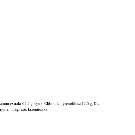
anum extrakt 62,5 g
, cynk, Chlorella pyrenoidosa 12,5 g, DL -
arynian magnezu, krzemionka