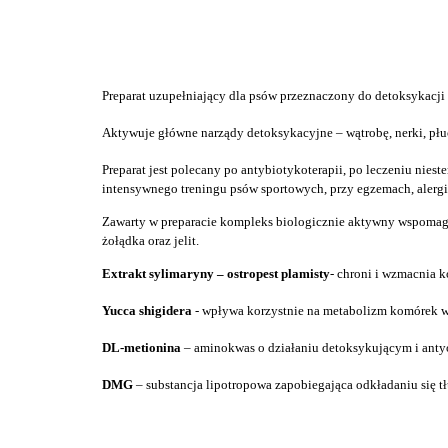
Preparat uzupełniający dla psów przeznaczony do detoksykacji 
Aktywuje główne narządy detoksykacyjne – wątrobę, nerki, płuca
Preparat jest polecany po antybiotykoterapii, po leczeniu ni
intensywnego treningu psów sportowych, przy egzemach, alergi
Zawarty w preparacie kompleks biologicznie aktywny wspomaga 
żołądka oraz jelit.
Extrakt sylimaryny – ostropest plamisty
- chroni i wzmacnia k
Yucca shigidera
- wpływa korzystnie na metabolizm komórek w
DL-metionina
– aminokwas o działaniu detoksykującym i antyo
DMG
– substancja lipotropowa zapobiegająca odkładaniu się t