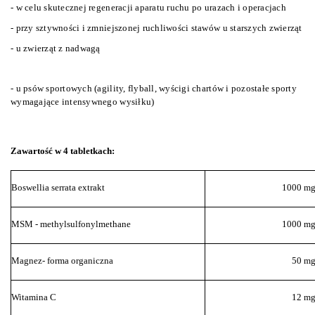
- w celu skutecznej regeneracji aparatu ruchu po urazach i operacjach
- przy sztywności i zmniejszonej ruchliwości stawów u starszych zwierząt
- u zwierząt z nadwagą
- u psów sportowych (agility, flyball, wyścigi chartów i pozostałe sporty
wymagające intensywnego wysiłku)
Zawartość w 4 tabletkach:
Boswellia serrata extrakt
1000 m
MSM - methylsulfonylmethane
1000 m
Magnez- forma organiczna
50 m
Witamina C
12 m