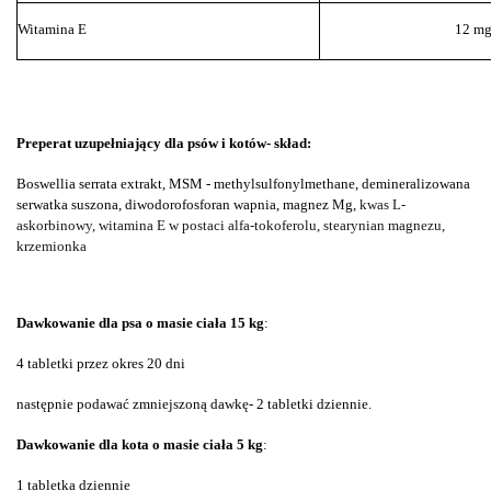
Witamina E
12 m
Preperat uzupełniający dla psów i kotów
- skład:
Boswellia serrata extrakt, MSM - methylsulfonylmethane,
demineralizowana
serwatka suszona
,
diwodorofosforan wapnia
,
magnez Mg,
kwas L-
askorbinowy,
witamina E w postaci alfa-tokoferolu, stearynian magnezu,
krzemionka
Dawkowanie dla psa o masie ciała 15 kg
:
4 tabletki przez okres 20 dni
następnie podawać zmniejszoną dawkę- 2 tabletki dziennie.
Dawkowanie dla kota o masie ciała 5 kg
:
1 tabletka dziennie