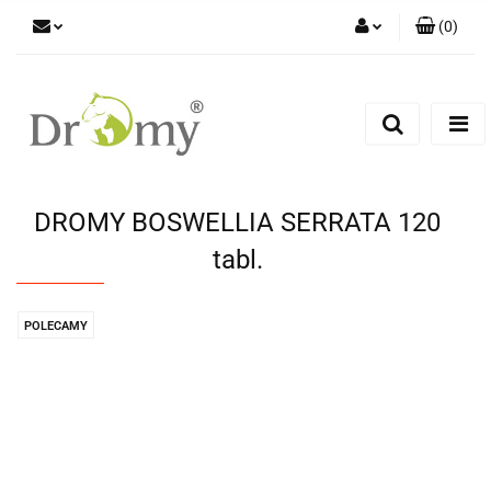
(
0
)
Zaloguj się
Zarejestruj się
Dodaj zgłoszenie
DROMY BOSWELLIA SERRATA 120
tabl.
POLECAMY